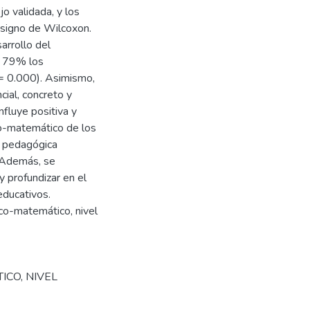
jo validada, y los
 signo de Wilcoxon.
arrollo del
l 79% los
 = 0.000). Asimismo,
cial, concreto y
nfluye positiva y
co-matemático de los
ia pedagógica
. Además, se
y profundizar en el
educativos.
o-matemático, nivel
CO, NIVEL