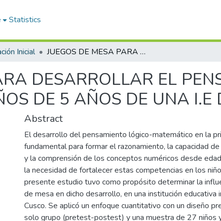
e
Statistics
ión Inicial
JUEGOS DE MESA PARA DESARROLLAR EL PENSAMIENTO LÓGICO MATEMÁTICO EN NIÑOS DE 5 AÑOS DE UNA I.E DEL NIVEL INICIAL
ARA DESARROLLAR EL PEN
OS DE 5 AÑOS DE UNA I.E D
Abstract
El desarrollo del pensamiento lógico-matemático en la pri
fundamental para formar el razonamiento, la capacidad d
y la comprensión de los conceptos numéricos desde eda
la necesidad de fortalecer estas competencias en los niño
presente estudio tuvo como propósito determinar la influ
de mesa en dicho desarrollo, en una institución educativa in
Cusco. Se aplicó un enfoque cuantitativo con un diseño p
solo grupo (pretest-postest) y una muestra de 27 niños y