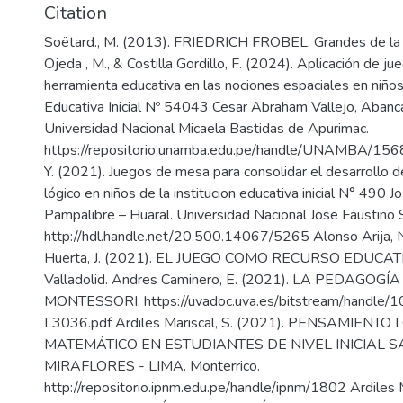
Citation
Soëtard., M. (2013). FRIEDRICH FROBEL. Grandes de la Educacion , 4. Aedo Ojeda , M., & Costilla Gordillo, F. (2024). Aplicación de juegos de mesa como herramienta educativa en las nociones espaciales en niños de la Institución Educativa Inicial Nº 54043 Cesar Abraham Vallejo, Abancay 2024 . Universidad Nacional Micaela Bastidas de Apurimac. https://repositorio.unamba.edu.pe/handle/UNAMBA/1568 Aguirre Arellano, Y. (2021). Juegos de mesa para consolidar el desarrollo del pensamiento lógico en niños de la institucion educativa inicial N° 490 Jose de San Martin de Pampalibre – Huaral. Universidad Nacional Jose Faustino Sanchez . http://hdl.handle.net/20.500.14067/5265 Alonso Arija, N., & Hernandez Huerta, J. (2021). EL JUEGO COMO RECURSO EDUCATIVO:. Universidad de Valladolid. Andres Caminero, E. (2021). LA PEDAGOGÍA DE MARÍA MONTESSORI. https://uvadoc.uva.es/bitstream/handle/10324/51606/TFG-L3036.pdf Ardiles Mariscal, S. (2021). PENSAMIENTO LÓGICO MATEMÁTICO EN ESTUDIANTES DE NIVEL INICIAL SAN JUAN DE MIRAFLORES - LIMA. Monterrico. http://repositorio.ipnm.edu.pe/handle/ipnm/1802 Ardiles Mariscal, S. (2021). PENSAMIENTO LÓGICO MATEMÁTICO EN ESTUDIANTES DE NIVEL INICIAL SAN JUAN DE MIRAFLORES - LIMA. Escuela Superior Pedagogica Publica Monterrico. http://repositorio.ipnm.edu.pe/handle/ipnm/1802 Brito Maldonado, C. (2020). Los juegos de mesa en el aprendizaje de las nociones lógico-matemáticas en niños de 3 a 5 años en el centro de desarrollo integral Kinder Gym. Universidad de las Americas. http://dspace.udla.edu.ec/handle/33000/12132 Brodie, K. (2024). Friedrich Fröbel y el poder del juego. Early Years Tv. Caceres, R., & Ferro, D. (2023). Las capacidades coordinativas y los fundamentos técnicos del fútbol en los estudiantes del 3er grado del nivel secundario de la Institución Educativa Mixta Sagrado Corazón de Jesús del Cusco – 2023. Cusco. Retrieved from https://repositorio.unsaac.edu.pe/bitstream/handle/20.500.12918/8342/253T20240030_TC.pdf ;jsessionid=0ECAADBB48217EC1961AA2F92B4037EB?sequence=1 Castillero Mimenza , O. (2017). La teoria de Guilford. Psicologia y Mente. https://psicologiaymente.com/inteligencia/teoria-inteligencia-guilford 52 Castillo, M. (2004). ¿Que es el pensamiento para los niños? . Scielo. http://www.dspace.uce.edu.ec/handle/25000/31041 Centro de Psicoterapia Cognitiva Mexico. (n.d.). Teoria del Desarrollo Cognitivo de Piaget. https://www.terapia-cognitiva.mx/wp-content/uploads/2015/11/Teoria-Del-DesarrolloCognitivo-de-Piaget.pdf Cerda Any, L., & Pinos Morales , G. (2025). Gamificación para promover el pensamiento lógico-matemáticas en niños de 4 a 5 años. Revista Cientifica Arbitrada de Investigacion en Comunicacion, Marketing y Empresas, 15. https://reicomunicar.org/index.php/reicomunicar/article/view/396 Dominguez Vera, A. (2021). Aportes de Brunner en la educacion de niños . Universidad Nacional de Educacion "Enrique Guzman y Valle. Doxrud, J. (2018). Una pseudociencia llamada Grafologia. Los Inicios . Libertyk. https://www.libertyk.com/blog-articulos/2018/7/16/2-una-pseudociencia-llamada-grafologalos-inicios-por-jan-doxrud Duque Huaches , J. (2024). El juego como recurso didáctico para desarrollar el pensamiento lógico-matemático en niños de 4 años. Universidad de Piura . https://hdl.handle.net/11042/6551 Enciclopedia Significados. (n.d.). Retrieved from Enciclopedia Significados. https://www.significados.com/pensamientologico/#:~:text=El%20desarrollo%20del%20pensamiento%20l%C3%B3gico%20ocurre%20d e,pensamiento%20concreto%2C%20enfocado%20en%20experiencias%20tangibles%20y ESNECA BUSSINES SCHOOL. (2024, Marzo). ESNECA BUSSINES SCHOOL. Retrieved from SNECA BUSSINES SCHOOL. Española, R. A. (2001). Diccionario de la lengua española. Retrieved from Diccionario de la lengua española. Fernandez, M. (2021). Aprendizaje por descubrimiento en el área de matemática en niños de 5 años. Universidad Nacional de Tumbes. https://repositorio.untumbes.edu.pe/server/api/core/bitstreams/35f9d3cd-27e9-4945-ac0b52b23895c248/content 53 Fullerton, T. (2018). Game design workshop: A playcentric approach to creating innovative games (4.ª ed.).https://gamifique.wordpress.com/wp-content/uploads/2011/11/1rules-of-play-game-design-fundamentals.pdf?utm_source=chatgpt.com Garcia, G., & Torrijos, E. (2002). Juegos de Mesa . https://books.google.co.cr/books?id=VPhkuAGfSUC&printsec=frontcover&hl=es&source=gbs_ge_summary_r&cad=0#v=onepage&q&f =false Garcia, L. S. (n.d.). Modelo Sismico Basado en competencias para instituciones educativas publicas. eumed.net. Giraldo Dolmos , Z., & Jimenez Dueñas, N. (2023). Juegos Ludicos de mesa y el razonamiento matematico en niños de 5 años de la institucion educativa nuestra señora virgen del carmen del cusco- 2023. Escuela Superior Pedagogica Publica Santa Rosa. https://repositorio.eesppsantarosacusco.edu.pe/items/b4042439-a2a9-4da3-bd84317d76d4c4ed Giraldo Dolmos, Z., & Jimenez Dueñas, N. (2023). JUEGOS LUDICOS DE MESA Y EL RAZONAMIENTO EN NIÑOS DE 5 AÑOS DE LA INSTITUCION EDUCATIVA NUESTRA SEÑORA VIRGEN DEL CARMEN DEL CUSCO 2023. Escuela Superior Pedagogica Publica Santa Rosa . https://repositorio.eesppsantarosacusco.edu.pe/items/b4042439-a2a9-4da3-bd84317d76d4c4ed Guamán, V. (2024). Técnica del collage para desarrollar la coordinación óculo manual en los niños de educación inicial 2 de la unidad educativa vigotsky de la parroquia veloz, cantón riobamba, provincia de chimborazo. Riobamba. Retrieved from http://dspace.unach.edu.ec/bitstream/51000/13829/1/Guam%C3%A1n%20Herrera%2C%20V. %20%282024%29%20T%C3%A9cnica%20del%20Collage%20para%20desarrollar%20la%2 0coordinaci%C3%B3n%20%C3%B3culo%20manual%20en%20los%20ni%C3%B1os%20de %20Educaci%C3%B3n%20Inicial%202%20 Guevara Sipion , N. (2009, Mayo). WordPress. Retrieved from WordPress: https://redpub2.wordpress.com/2009/05/15/joy-paul-guilford-%E2%80%93-estructura-delintelecto/ Hernandez Sampieri, R. (2014). Metodlogia de la Investigacion. INTERAMERICANA EDITORES. https://www.esup.edu.pe/wp54 content/uploads/2020/12/2.%20Hernandez,%20Fernandez%20y%20Baptistametodolog%C3%ADa%20Investigacion%20Cientifica%206ta%20ed.pdf Hernandez Sampieri, R. (2014). Metodologia de la Investigacion. INTERAMERICANA EDITORES. https://www.esup.edu.pe/wpcontent/uploads/2020/12/2.%20Hernandez,%20Fernandez%20y%20Baptistametodolog%C3%ADa%20Investigacion%20Cientifica%206ta%20ed.pdf Hernandez Sampieri, R. (2014). Metodologia de la Investigacion . INTERAMERICANA EDITORES. https://www.esup.edu.pe/wpcontent/uploads/2020/12/2.%20Hernandez,%20Fernandez%20y%20Baptistametodolog%C3%ADa%20Investigacion%20Cientifica%206ta%20ed.pdf High Tower Surpise . (n.d.). High Tower Surpise ;. Retrieved from High Tower Surpise. https://hightowersurprise.com/ Huanca, R. (2021). Este estudio tiene como objetivo analizar la influencia de las actividades lúdicas en el desarrollo de la psicomotricidad de los niños y niñas de 4 años de la I.E.I. Nº 56106 Altiva Canas – Cusco 2021. Cusco. Retrieved from https://repositorio.unsaac.edu.pe/bitstream/handle/20.500.12918/7810/253T20230429_TC.pdf ?sequence=1&isAllowed=y Issa Mancilla, M., & Issa Mancilla, R. (2023). El uso de juegos de mesa como estrategia didáctica para promover el desarrollo del pensamiento logico - matematico en niños de preescolar en la Institucion Educativa Departamental Juan Manuel Rudas . https://repository.unad.edu.co/handle/10596/57063 J.Huizinga. (1949). HOMO LUDENS . Great Britain. https://bo