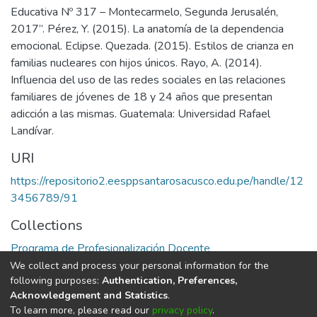
Educativa Nº 317 – Montecarmelo, Segunda Jerusalén,
2017”. Pérez, Y. (2015). La anatomía de la dependencia
emocional. Eclipse. Quezada. (2015). Estilos de crianza en
familias nucleares con hijos únicos. Rayo, A. (2014).
Influencia del uso de las redes sociales en las relaciones
familiares de jóvenes de 18 y 24 años que presentan
adicción a las mismas. Guatemala: Universidad Rafael
Landívar.
URI
https://repositorio2.eesppsantarosacusco.edu.pe/handle/12
3456789/91
Collections
Programa de Profesionalización Docente
We collect and process your personal information for the
Full item page
following purposes:
Authentication, Preferences,
Acknowledgement and Statistics
.
To learn more, please read our
privacy policy
.