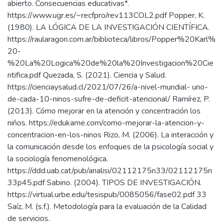
abierto. Consecuencias educativas*.
https://www.ugr.es/~recfpro/rev113COL2.pdf Popper, K.
(1980). LA LÓGICA DE LA INVESTIGACIÓN CIENTÍFICA.
https://raularagon.com.ar/biblioteca/libros/Popper%20Karl%
20-
%20La%20Logica%20de%20la%20Investigacion%20Cie
ntifica.pdf Quezada, S. (2021). Ciencia y Salud.
https://cienciaysalud.cl/2021/07/26/a-nivel-mundial- uno-
de-cada-10-ninos-sufre-de-deficit-atencional/ Ramírez, P.
(2013). Cómo mejorar en la atención y concentración los
niños. https://edukame.com/como-mejorar-la-atencion-y-
concentracion-en-los-ninos Rizo, M. (2006). La interacción y
la comunicación desde los enfoques de la psicología social y
la sociología fenomenológica.
https://ddd.uab.cat/pub/analisi/02112175n33/02112175n
33p45.pdf Sabino. (2004). TIPOS DE INVESTIGACIÓN.
https://virtual.urbe.edu/tesispub/0085056/fase02.pdf 33
Saíz, M. (s.f.). Metodología para la evaluación de la Calidad
de servicios.