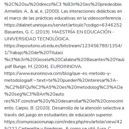
%2C%20su%20direcci%C3 %B3n%20es%20predecible.
Armellini, A., & al, e. (2000). Las interacciones didácticas en
el marco de las prácticas educativas en la videoconferencia .
https://dialnet.unirioja.es/servlet/articulo?codigo=6346252
Basantes, G. C. (2019). MAESTRÍA EN EDUCACIÓN -
UNIVERSIDAD TECNOLÓGICA.
https://repositorio.uti.edu.ec/bitstream/123456789/1354/
1/Trabajo%20de%20Titulaci
%c3%b3n%20Gissela%20Catalina%20Basantes%20Yauli
.pdf Bunge, M. (2004). EUROINNOVA.
https://www.euroinnova.com/blog/que-es-metodo-y-
metodologia#:~:text=te%20pueden%20interesar%3A-
,%C2%BFQu%C3%A9%20es%20metodolog%C3%ADa
%20seg%C3%BAn%20auto
res%3F,construir%20y%20desarrollar%20el%20conocimi
ento. Carpio, B. (2020). Desarrollo de la atención selectiva a
través del juego en estudiantes de educación superior.
https://comunicacionunap.com/index.php/rev/article/view/42
5/222 Carterette y Friedman , & como se citó Aura, C.