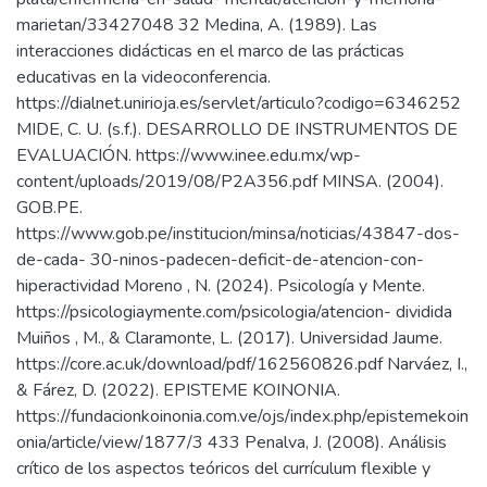
marietan/33427048 32 Medina, A. (1989). Las
interacciones didácticas en el marco de las prácticas
educativas en la videoconferencia.
https://dialnet.unirioja.es/servlet/articulo?codigo=6346252
MIDE, C. U. (s.f.). DESARROLLO DE INSTRUMENTOS DE
EVALUACIÓN. https://www.inee.edu.mx/wp-
content/uploads/2019/08/P2A356.pdf MINSA. (2004).
GOB.PE.
https://www.gob.pe/institucion/minsa/noticias/43847-dos-
de-cada- 30-ninos-padecen-deficit-de-atencion-con-
hiperactividad Moreno , N. (2024). Psicología y Mente.
https://psicologiaymente.com/psicologia/atencion- dividida
Muiños , M., & Claramonte, L. (2017). Universidad Jaume.
https://core.ac.uk/download/pdf/162560826.pdf Narváez, I.,
& Fárez, D. (2022). EPISTEME KOINONIA.
https://fundacionkoinonia.com.ve/ojs/index.php/epistemekoin
onia/article/view/1877/3 433 Penalva, J. (2008). Análisis
crítico de los aspectos teóricos del currículum flexible y