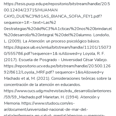
https://tesis.pucp.edu.pe/repositorio/bitstream/handle/20.5
00.12404/23715/HUAMAN
CAYO_DUE%C3%91AS_BIANCA_SOFIA_FEY1.pdf?
sequence=1#:~:text=Las%2
0estrategias%20did%C3%A1cticas%20nos%20brindan,el
%20desarrollo%20integral %20del%20alumno. Londoño,
L. (2009). La Atención: un proceso psicológico básico.
https://dspace.uib.es/xmlui/bitstream/handle/11201/15073
0/555786.pdf?sequence=1& isAllowed=y Loyola, R. F.
(2017). Escuela de Posgrado - Universidad César Vallejo.
https://repositorio.ucv.edu.pe/bitstream/handle/20.500.126
92/8612/Loyola_MRF.pdf? sequence=1&isAllowed=y
Machado et al, M. (2021). Consideraciones teóricas sobre la
concentración de la atención en educandos.
https://www.cucs.udg.mx/revistas/edu_desarrollo/anteriores
/59/59_Machado.pdf Marietan, H. (1994). Atención y
Memoria. https://www.studocu.com/es-
ar/document/universidad-nacional-de-mar-del-
plata/enfermeria-en-salud- mental/atencion-y-memoria-