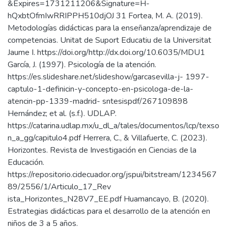
&Expires=1731211206&Signature=H-
hQxbtOfmIwRRIPPH510djOJ 31 Fortea, M. A. (2019).
Metodologías didácticas para la enseñanza/aprendizaje de
competencias. Unitat de Suport Educatiu de la Universitat
Jaume I. https://doi.org/http://dx.doi.org/10.6035/MDU1
García, J. (1997). Psicología de la atención.
https://es.slideshare.net/slideshow/garcasevilla-j- 1997-
captulo-1-definicin-y-concepto-en-psicologa-de-la-
atencin-pp-1339-madrid- sntesispdf/267109898
Hernández; et al. (s.f.). UDLAP.
https://catarina.udlap.mx/u_dl_a/tales/documentos/lcp/texso
n_a_gg/capitulo4.pdf Herrera, C., & Villafuerte, C. (2023).
Horizontes. Revista de Investigación en Ciencias de la
Educación.
https://repositorio.cidecuador.org/jspui/bitstream/1234567
89/2556/1/Articulo_17_Rev
ista_Horizontes_N28V7_EE.pdf Huamancayo, B. (2020).
Estrategias didácticas para el desarrollo de la atención en
niños de 3 a 5 años.