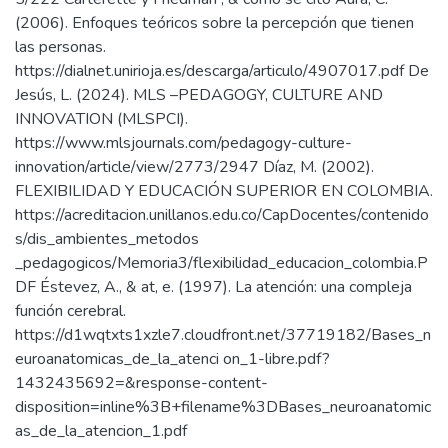
(2006). Enfoques teóricos sobre la percepción que tienen
las personas.
https://dialnet.unirioja.es/descarga/articulo/4907017.pdf De
Jesús, L. (2024). MLS –PEDAGOGY, CULTURE AND
INNOVATION (MLSPCI).
https://www.mlsjournals.com/pedagogy-culture-
innovation/article/view/2773/2947 Díaz, M. (2002).
FLEXIBILIDAD Y EDUCACIÓN SUPERIOR EN COLOMBIA.
https://acreditacion.unillanos.edu.co/CapDocentes/contenido
s/dis_ambientes_metodos
_pedagogicos/Memoria3/flexibilidad_educacion_colombia.P
DF Éstevez, A., & at, e. (1997). La atención: una compleja
función cerebral.
https://d1wqtxts1xzle7.cloudfront.net/37719182/Bases_n
euroanatomicas_de_la_atenci on_1-libre.pdf?
1432435692=&response-content-
disposition=inline%3B+filename%3DBases_neuroanatomic
as_de_la_atencion_1.pdf