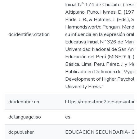
Inicial N° 174 de Chucuito. (Tesis
Altiplano, Puno. ​Hymes, D. (197
Pride, J. B., & Holmes, J. (Eds.), S
Harmondsworth: Penguin. ​Mendoza
dc.identifier.citation
su influencia en la expresión oral d
Educativa Inicial N° 326 de Manuel
Universidad Nacional de San Anton
Educación del Perú (MINEDU). (201
Básica. Lima, Perú. ​Pérez, J. y Mer
Publicado en Definicion.de. ​Vygots
Development of Higher Psycholog
University Press."
dc.identifier.uri
https://repositorio2.eesppsanta
dc.language.iso
es
dc.publisher
EDUCACIÓN SECUNDARIA- C