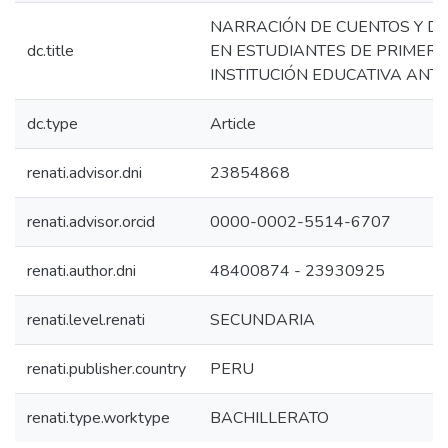
NARRACIÓN DE CUENTOS Y D
dc.title
EN ESTUDIANTES DE PRIMERO
INSTITUCIÓN EDUCATIVA ANTO
dc.type
Article
renati.advisor.dni
23854868
renati.advisor.orcid
0000-0002-5514-6707
renati.author.dni
48400874 - 23930925
renati.level.renati
SECUNDARIA
renati.publisher.country
PERU
renati.type.worktype
BACHILLERATO