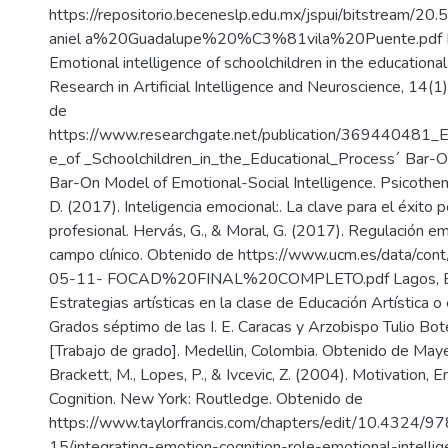
https://repositorio.beceneslp.edu.mx/jspui/bitstream/2
aniel a%20Guadalupe%20%C3%81vila%20Puente.pdf Bab
Emotional intelligence of schoolchildren in the educationa
Research in Artificial Intelligence and Neuroscience, 14(1
de
https://www.researchgate.net/publication/369440481_Em
e_of _Schoolchildren_in_the_Educational_Process´ Bar-On
Bar-On Model of Emotional-Social Intelligence. Psicoth
D. (2017). Inteligencia emocional:. La clave para el éxito 
profesional. Hervás, G., & Moral, G. (2017). Regulación em
campo clínico. Obtenido de https://www.ucm.es/data/co
05-11- FOCAD%20FINAL%20COMPLETO.pdf Lagos, E.
Estrategias artísticas en la clase de Educación Artística o 
Grados séptimo de las I. E. Caracas y Arzobispo Tulio Bot
[Trabajo de grado]. Medellin, Colombia. Obtenido de Mayer,
Brackett, M., Lopes, P., & Ivcevic, Z. (2004). Motivation, 
Cognition. New York: Routledge. Obtenido de
https://www.taylorfrancis.com/chapters/edit/10.4324
15/integrating-emotion-cognition-role-emotional-intelli