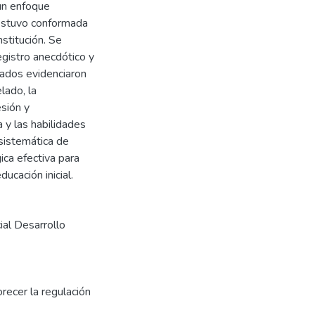
 un enfoque
 estuvo conformada
nstitución. Se
egistro anecdótico y
ltados evidenciaron
lado, la
esión y
 y las habilidades
sistemática de
ica efectiva para
ucación inicial.
ial Desarrollo
recer la regulación