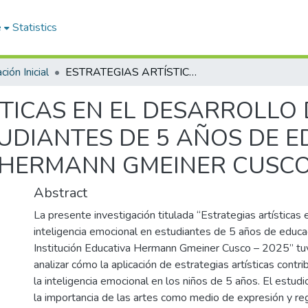
e
Statistics
ión Inicial
ESTRATEGIAS ARTÍSTICAS EN EL DESARROLLO DE INTELIGENCIA EMOCIONAL EN ESTUDIANTES DE 5 AÑOS DE EDUCACIÓN INICIAL DE LA INSTITUCIÓN HERMANN GMEINER CUSCO- 2025
TICAS EN EL DESARROLLO 
UDIANTES DE 5 AÑOS DE E
N HERMANN GMEINER CUSCO
Abstract
La presente investigación titulada “Estrategias artísticas 
inteligencia emocional en estudiantes de 5 años de educaci
Institución Educativa Hermann Gmeiner Cusco – 2025” t
analizar cómo la aplicación de estrategias artísticas contri
la inteligencia emocional en los niños de 5 años. El estu
la importancia de las artes como medio de expresión y re