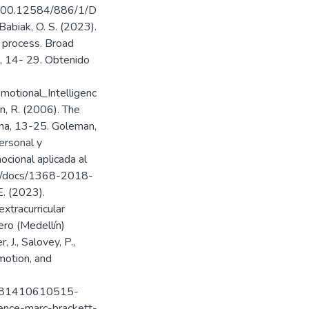
0.500.12584/886/1/D
iak, O. S. (2023).
l process. Broad
), 14- 29. Obtenido
otional_Intelligenc
, R. (2006). The
ema, 13-25. Goleman,
personal y
ocional aplicada al
nt/docs/1368-2018-
 (2023).
extracurricular
ero (Medellín)
 J., Salovey, P.,
Emotion, and
/9781410610515-
gence-marc-brackett-