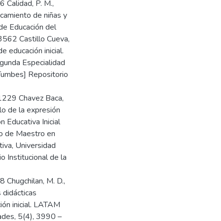
6 Calidad, P. M.,
rcamiento de niñas y
 de Educación del
3562 Castillo Cueva,
e educación inicial.
egunda Especialidad
 Tumbes] Repositorio
1229 Chavez Baca,
llo de la expresión
n Educativa Inicial
co de Maestro en
tiva, Universidad
 Institucional de la
 Chugchilan, M. D.,
 didácticas
ión inicial. LATAM
ades, 5(4), 3990 –