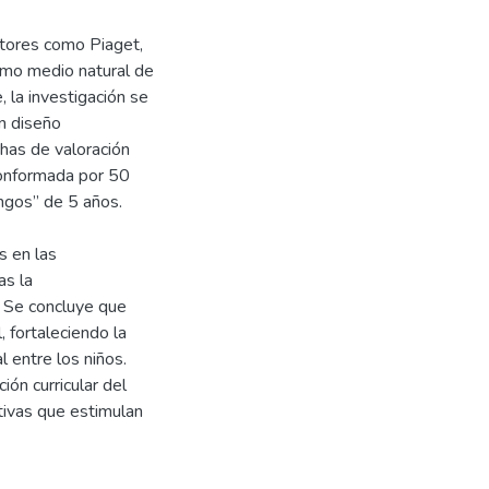
utores como Piaget,
como medio natural de
 la investigación se
on diseño
chas de valoración
conformada por 50
ngos” de 5 años.
s en las
as la
 Se concluye que
, fortaleciendo la
l entre los niños.
ón curricular del
ativas que estimulan