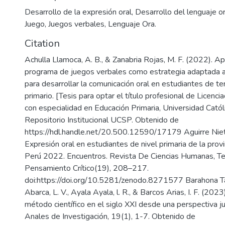
Desarrollo de la expresión oral, Desarrollo del lenguaje or
Juego, Juegos verbales, Lenguaje Ora.
Citation
Achulla Llamoca, A. B., & Zanabria Rojas, M. F. (2022). Ap
programa de juegos verbales como estrategia adaptada al
para desarrollar la comunicación oral en estudiantes de te
primario. [Tesis para optar el título profesional de Licenc
con especialidad en Educación Primaria, Universidad Catól
Repositorio Institucional UCSP. Obtenido de
https://hdl.handle.net/20.500.12590/17179 Aguirre Niet
Expresión oral en estudiantes de nivel primaria de la prov
Perú 2022. Encuentros. Revista De Ciencias Humanas, Teo
Pensamiento Crítico(19), 208–217.
doi:https://doi.org/10.5281/zenodo.8271577 Barahona Tapia
Abarca, L. V., Ayala Ayala, l. R., & Barcos Arias, I. F. (202
método científico en el siglo XXI desde una perspectiva jur
Anales de Investigación, 19(1), 1-7. Obtenido de