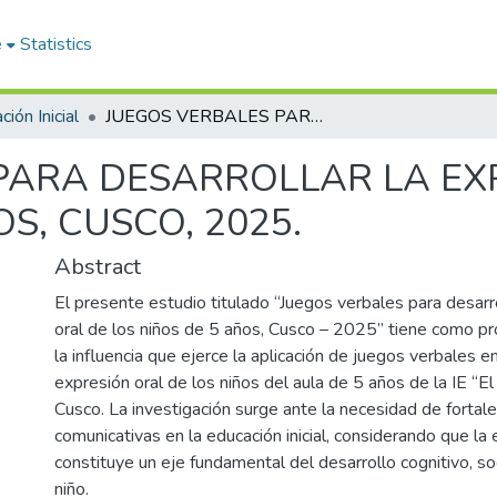
e
Statistics
ión Inicial
JUEGOS VERBALES PARA DESARROLLAR LA EXPRESIÓN ORAL DE LOS NIÑOS DE 5 AÑOS, CUSCO, 2025.
PARA DESARROLLAR LA EX
S, CUSCO, 2025.
Abstract
El presente estudio titulado “Juegos verbales para desarro
oral de los niños de 5 años, Cusco – 2025” tiene como p
la influencia que ejerce la aplicación de juegos verbales en
expresión oral de los niños del aula de 5 años de la IE “El
Cusco. La investigación surge ante la necesidad de fortale
comunicativas en la educación inicial, considerando que la 
constituye un eje fundamental del desarrollo cognitivo, so
niño.