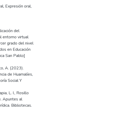
al, Expresión oral,
licación del
 entorno virtual
rcer grado del nivel
iados en Educación
ica San Pablo]
o, A. (2023).
incia de Huamalíes,
ría Social Y
, L. I., Rosillo
3). Apuntes al
ídica. Bibliotecas.