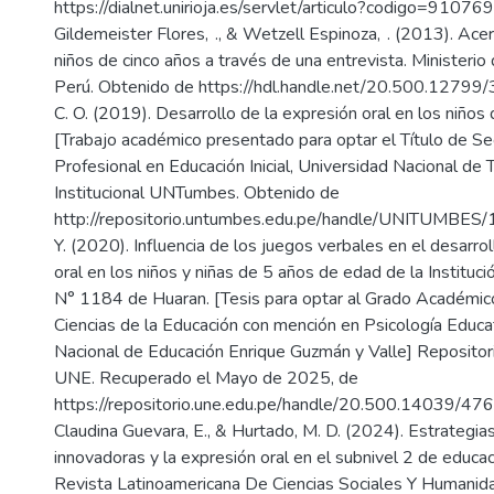
https://dialnet.unirioja.es/servlet/articulo?codigo=910769
Gildemeister Flores, ., & Wetzell Espinoza, . (2013). Ace
niños de cinco años a través de una entrevista. Ministerio
Perú. Obtenido de https://hdl.handle.net/20.500.12799/
C. O. (2019). Desarrollo de la expresión oral en los niños d
[Trabajo académico presentado para optar el Título de S
Profesional en Educación Inicial, Universidad Nacional de
Institucional UNTumbes. Obtenido de
http://repositorio.untumbes.edu.pe/handle/UNITUMBES/
Y. (2020). Influencia de los juegos verbales en el desarro
oral en los niños y niñas de 5 años de edad de la Institució
N° 1184 de Huaran. [Tesis para optar al Grado Académi
Ciencias de la Educación con mención en Psicología Educa
Nacional de Educación Enrique Guzmán y Valle] Repositorio
UNE. Recuperado el Mayo de 2025, de
https://repositorio.une.edu.pe/handle/20.500.14039/4768
Claudina Guevara, E., & Hurtado, M. D. (2024). Estrategias
innovadoras y la expresión oral en el subnivel 2 de educac
Revista Latinoamericana De Ciencias Sociales Y Humanid