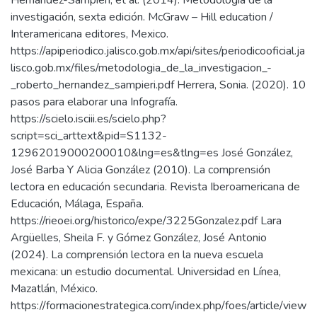
Hernández-Sampieri, et al. (2014). Metodología de la
investigación, sexta edición. McGraw – Hill education /
Interamericana editores, Mexico.
https://apiperiodico.jalisco.gob.mx/api/sites/periodicooficial.ja
lisco.gob.mx/files/metodologia_de_la_investigacion_-
_roberto_hernandez_sampieri.pdf Herrera, Sonia. (2020). 10
pasos para elaborar una Infografía.
https://scielo.isciii.es/scielo.php?
script=sci_arttext&pid=S1132-
12962019000200010&lng=es&tlng=es José González,
José Barba Y Alicia González (2010). La comprensión
lectora en educación secundaria. Revista Iberoamericana de
Educación, Málaga, España.
https://rieoei.org/historico/expe/3225Gonzalez.pdf Lara
Argüelles, Sheila F. y Gómez González, José Antonio
(2024). La comprensión lectora en la nueva escuela
mexicana: un estudio documental. Universidad en Línea,
Mazatlán, México.
https://formacionestrategica.com/index.php/foes/article/view