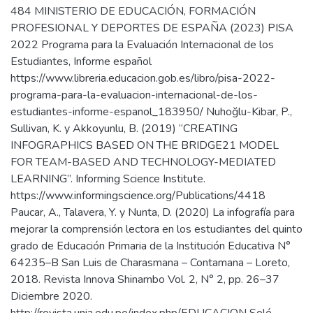
484 MINISTERIO DE EDUCACIÓN, FORMACIÓN
PROFESIONAL Y DEPORTES DE ESPAÑA (2023) PISA
2022 Programa para la Evaluación Internacional de los
Estudiantes, Informe español
https://www.libreria.educacion.gob.es/libro/pisa-2022-
programa-para-la-evaluacion-internacional-de-los-
estudiantes-informe-espanol_183950/ Nuhoğlu-Kibar, P.,
Sullivan, K. y Akkoyunlu, B. (2019) “CREATING
INFOGRAPHICS BASED ON THE BRIDGE21 MODEL
FOR TEAM-BASED AND TECHNOLOGY-MEDIATED
LEARNING”. Informing Science Institute.
https://www.informingscience.org/Publications/4418
Paucar, A., Talavera, Y. y Nunta, D. (2020) La infografía para
mejorar la comprensión lectora en los estudiantes del quinto
grado de Educación Primaria de la Institución Educativa N°
64235–B San Luis de Charasmana – Contamana – Loreto,
2018. Revista Innova Shinambo Vol. 2, N° 2, pp. 26–37
Diciembre 2020.