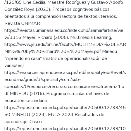
/120/89 Line Cecilia, Maestre Rodríguez y Gustavo Adolfo
González Roys (2023). Procesos cognitivos básicos
orientados a la comprensión lectora de textos literarios.
Revista UNIMAR
https://revistas.umariana.edu.co/index.php/unimar/article/vie
w/3316 Mayer, Richard (2005). Multimedia Learning,
https://www.jsu.edu/online/faculty/MULTIMEDIA%20LEAR
NING%20by%20Richard%20E.%20Mayer.pdf Minedu
“Aprendo en casa” (matriz de operacionalización de
variables)
https://resources.aprendoencasa.pe/red/modality/ebr/level/s
ecundaria/grade/3/speciality/com/sub-
speciality/0/resources/recurso3comunicaciones3rosem21.p
df MINEDU (2016). Programa curricular del nivel de
educación secundaria.
https://repositorio.minedu.gob.pe/handle/20.500.12799/45
50 MINEDU (2024). ENLA 2023 Resultados de
aprendizaje: Cusco.
https://repositorio.minedu.gob.pe/handle/20.500.12799/10