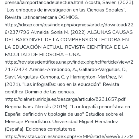
prensa/laimportanciadelalectura.html Acosta, Savier. (2023).
“Los enfoques de investigación en las Ciencias Sociales”.
Revista Latinoamericana OGMIOS.
https://idicap.com/ojs/index.php/ogmios/article/download/22
6/237/796 Almeida, Sonia M. (2022) ALGUNAS CAUSAS
DEL BAJO NIVEL DE LA COMPRENSIÓN LECTORA EN
LA EDUCACIÓN ACTUAL. REVISTA CIENTÍFICA DE LA
FACULTAD DE FILOSOFÍA – UNA.
https://revistascientificas.una.py/index.php/rcff/article/view/2
717/2474 Arenas-Arredondo, A., Gallardo-Varguillas, D.,
Siavil Varguillas-Carmona, C, y Harringhton-Martínez, M.
(2021). “Las infografías: uso en la educación”. Revista
científica Dominio de las ciencias.
https://dialnet.unirioja.es/descarga/articulo/8231657.pdf
Begoña Ivars-Nicolás (2019). "La infografía periodística en
España: definición y tipología de uso" Estudios sobre el
Mensaje Periodístico. Universidad Miguel Hernández
(España). Ediciones complutense.
https://revistas.ucm.es/index.php/ESMP/article/view/63729