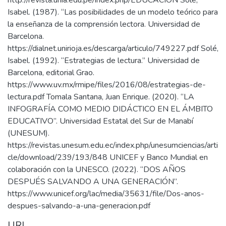
http://revista.unia.edu.pe/index.php/EDUCACION Solé,
Isabel. (1987). “Las posibilidades de un modelo teórico para
la enseñanza de la comprensión lectora. Universidad de
Barcelona.
https://dialnet.unirioja.es/descarga/articulo/749227.pdf Solé,
Isabel. (1992). “Estrategias de lectura.” Universidad de
Barcelona, editorial Grao.
https://www.uv.mx/rmipe/files/2016/08/estrategias-de-
lectura.pdf Tomala Santana, Juan Enrique. (2020). “LA
INFOGRAFÍA COMO MEDIO DIDÁCTICO EN EL ÁMBITO
EDUCATIVO”. Universidad Estatal del Sur de Manabí
(UNESUM).
https://revistas.unesum.edu.ec/index.php/unesumciencias/arti
cle/download/239/193/848 UNICEF y Banco Mundial en
colaboración con la UNESCO. (2022). “DOS AÑOS
DESPUÉS SALVANDO A UNA GENERACIÓN”.
https://www.unicef.org/lac/media/35631/file/Dos-anos-
despues-salvando-a-una-generacion.pdf
URI