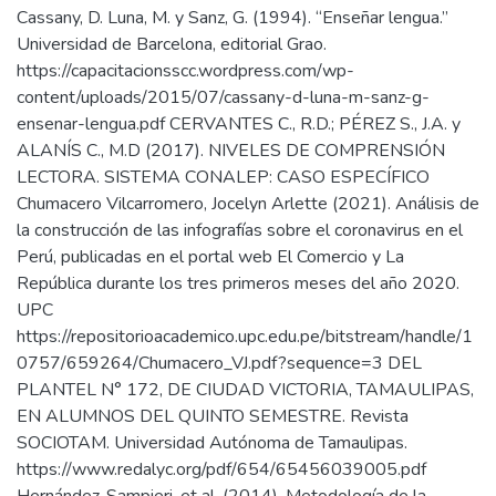
Cassany, D. Luna, M. y Sanz, G. (1994). “Enseñar lengua.”
Universidad de Barcelona, editorial Grao.
https://capacitacionsscc.wordpress.com/wp-
content/uploads/2015/07/cassany-d-luna-m-sanz-g-
ensenar-lengua.pdf CERVANTES C., R.D.; PÉREZ S., J.A. y
ALANÍS C., M.D (2017). NIVELES DE COMPRENSIÓN
LECTORA. SISTEMA CONALEP: CASO ESPECÍFICO
Chumacero Vilcarromero, Jocelyn Arlette (2021). Análisis de
la construcción de las infografías sobre el coronavirus en el
Perú, publicadas en el portal web El Comercio y La
República durante los tres primeros meses del año 2020.
UPC
https://repositorioacademico.upc.edu.pe/bitstream/handle/1
0757/659264/Chumacero_VJ.pdf?sequence=3 DEL
PLANTEL N° 172, DE CIUDAD VICTORIA, TAMAULIPAS,
EN ALUMNOS DEL QUINTO SEMESTRE. Revista
SOCIOTAM. Universidad Autónoma de Tamaulipas.
https://www.redalyc.org/pdf/654/65456039005.pdf