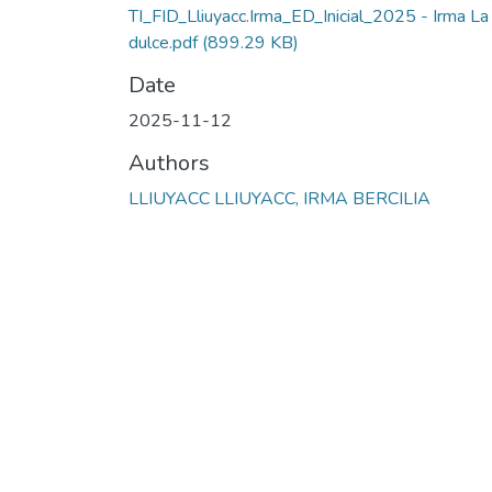
TI_FID_Lliuyacc.Irma_ED_Inicial_2025 - Irma La
dulce.pdf
(899.29 KB)
Date
2025-11-12
Authors
LLIUYACC LLIUYACC, IRMA BERCILIA