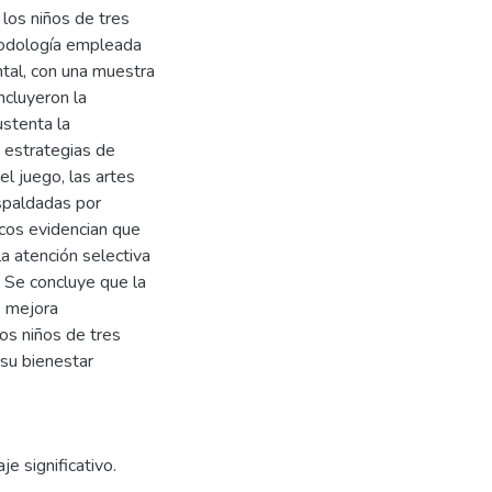
los niños de tres
todología empleada
ntal, con una muestra
ncluyeron la
ustenta la
s estrategias de
el juego, las artes
respaldadas por
icos evidencian que
la atención selectiva
. Se concluye que la
s mejora
los niños de tres
 su bienestar
je significativo.