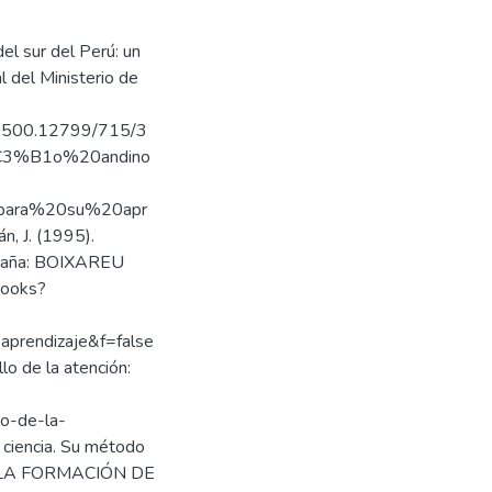
 del sur del Perú: un
l del Ministerio de
/20.500.12799/715/3
%C3%B1o%20andino
ara%20su%20apr
, J. (1995).
España: BOIXAREU
books?
rendizaje&f=false
lo de la atención:
lo-de-la-
 ciencia. Su método
13). LA FORMACIÓN DE