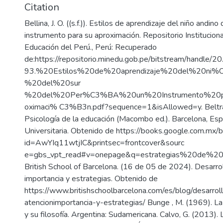
Citation
Bellina, J. O. ((s.f.)). Estilos de aprendizaje del niño andino
instrumento para su aproximación. Repositorio Instituciona
Educación del Perú., Perú: Recuperado
de:https://repositorio.minedu.gob.pe/bitstream/handle
93.%20Estilos%20de%20aprendizaje%20del%20ni
%20del%20sur
%20del%20Per%C3%BA%20un%20Instrumento%20p
oximaci% C3%B3n.pdf?sequence=1&isAllowed=y. Beltrán
Psicología de la educación (Macombo ed.). Barcelona, 
Universitaria. Obtenido de https://books.google.com.mx/
id=AwYIq11wtjIC&printsec=frontcover&sourc
e=gbs_vpt_read#v=onepage&q=estrategias%20de%20ap
British School of Barcelona. (16 de 05 de 2024). Desarrol
importancia y estrategias. Obtenido de
https://www.britishschoolbarcelona.com/es/blog/desarrol
atencionimportancia-y-estrategias/ Bunge , M. (1969). La
y su filosofía. Argentina: Sudamericana. Calvo, G. (20