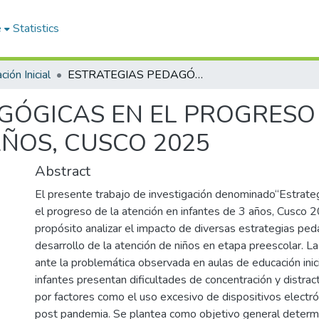
e
Statistics
ión Inicial
ESTRATEGIAS PEDAGÓGICAS EN EL PROGRESO DE LA ATENCIÓN EN INFANTES DE 3 AÑOS, CUSCO 2025
GÓGICAS EN EL PROGRESO
AÑOS, CUSCO 2025
Abstract
El presente trabajo de investigación denominado“Estrate
el progreso de la atención en infantes de 3 años, Cusco 
propósito analizar el impacto de diversas estrategias ped
desarrollo de la atención de niños en etapa preescolar. La
ante la problemática observada en aulas de educación inic
infantes presentan dificultades de concentración y distract
por factores como el uso excesivo de dispositivos electró
post pandemia. Se plantea como objetivo general determi