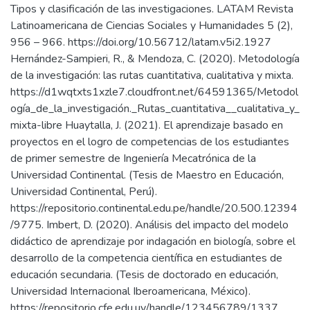
Tipos y clasificación de las investigaciones. LATAM Revista
Latinoamericana de Ciencias Sociales y Humanidades 5 (2),
956 – 966. https://doi.org/10.56712/latam.v5i2.1927
Hernández-Sampieri, R., & Mendoza, C. (2020). Metodología
de la investigación: las rutas cuantitativa, cualitativa y mixta.
https://d1wqtxts1xzle7.cloudfront.net/64591365/Metodol
ogía_de_la_investigación._Rutas_cuantitativa__cualitativa_y_
mixta-libre Huaytalla, J. (2021). El aprendizaje basado en
proyectos en el logro de competencias de los estudiantes
de primer semestre de Ingeniería Mecatrónica de la
Universidad Continental. (Tesis de Maestro en Educación,
Universidad Continental, Perú).
https://repositorio.continental.edu.pe/handle/20.500.12394
/9775. Imbert, D. (2020). Análisis del impacto del modelo
didáctico de aprendizaje por indagación en biología, sobre el
desarrollo de la competencia científica en estudiantes de
educación secundaria. (Tesis de doctorado en educación,
Universidad Internacional Iberoamericana, México).
https://repositorio.cfe.edu.uy/handle/123456789/1337