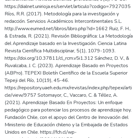
https://dialnet.unirioja.es/servlet/articulo?codigo=7927035
Ríos, R.R. (2017). Metodología para la investigación y
redacción. Servicios Académicos Intercontinentales S.L.
http://www.eumed.net/libros/libro.php?id=1662 Ruiz, F. H.,
& Estrada, R. (2021). Revisión Bibliográfica: La Metodología
del Aprendizaje basado en la Investigación. Ciencia Latina
Revista Científica Multidisciplinar, 5(1), 1079-1093.
https://doi.org/10.37811/cl_rcm.v5i1.312 Sánchez, D. V., &
Ruvalcaba, J. C. (2023). Aprendizaje Basado en Proyectos
(ABPro). TEPEXI Boletín Científico de la Escuela Superior
Tepeji del Río, 10(19), 45-46.
https://repository.uaeh.edu.mx/revistas/index.php/tepexi/arti
cle/view/9757 Sotomayor, C., Vaccaro, C. & Téllez, A.
(2021). Aprendizaje Basado En Proyectos: Un enfoque
pedagógico para potenciar los procesos de aprendizaje hoy.
Fundación Chile, con el apoyo del Centro de Innovación del
Ministerio de Educación chileno y la Embajada de Estados
Unidos en Chile. https://fch.cl/wp-