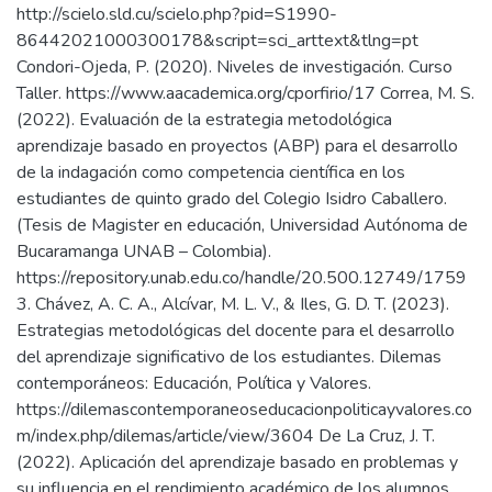
http://scielo.sld.cu/scielo.php?pid=S1990-
86442021000300178&script=sci_arttext&tlng=pt
Condori-Ojeda, P. (2020). Niveles de investigación. Curso
Taller. https://www.aacademica.org/cporfirio/17 Correa, M. S.
(2022). Evaluación de la estrategia metodológica
aprendizaje basado en proyectos (ABP) para el desarrollo
de la indagación como competencia científica en los
estudiantes de quinto grado del Colegio Isidro Caballero.
(Tesis de Magister en educación, Universidad Autónoma de
Bucaramanga UNAB – Colombia).
https://repository.unab.edu.co/handle/20.500.12749/1759
3. Chávez, A. C. A., Alcívar, M. L. V., & Iles, G. D. T. (2023).
Estrategias metodológicas del docente para el desarrollo
del aprendizaje significativo de los estudiantes. Dilemas
contemporáneos: Educación, Política y Valores.
https://dilemascontemporaneoseducacionpoliticayvalores.co
m/index.php/dilemas/article/view/3604 De La Cruz, J. T.
(2022). Aplicación del aprendizaje basado en problemas y
su influencia en el rendimiento académico de los alumnos