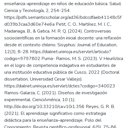
enseñanza-aprendizaje en niños de educación básica. Salud,
Ciencia y Tecnología, 2, 254-254.
https://pdfs.semanticscholar.org/ad36/bdccdfaeb41148c5f
d039b3caa3d60e74e6a Petit, C. O., Martínez, M. I. C.,
Madariaga, B., & Gatica, M. R. Q. (2024). Controversias
sociocientíficas en la formación inicial docente: una reflexión
desde el contexto chileno. Sisyphus: Journal of Education,
12(3), 8-28. https://dialnet.unirioja.es/servlet/articulo?
codigo=9797802 Puma- Ramos, M. S. (2023). V Heurística
en el logro de competencia indagativa en estudiantes de
una institución educativa pública de Cusco, 2022 (Doctoral
dissertation, Universidad Cesar Vallejo).
https://dialnet.unirioja.es/servlet/dctes?codigo=340023
Ramos-Galarza, C. (2021). Diseños de investigación
experimental. CienciAmérica, 10 (1).
http://dx.doi.org/10.33210/ca.v10i1.356 Reyes, G. R. B.
(2021). El aprendizaje significativo como estrategia
didáctica para la enseñanza–aprendizaje. Polo del
Conocimiento: Revista científico-profesional, 6(5), 75-86.