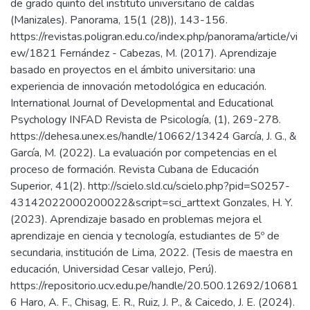
de grado quinto del instituto universitario de caldas
(Manizales). Panorama, 15(1 (28)), 143-156.
https://revistas.poligran.edu.co/index.php/panorama/article/vi
ew/1821 Fernández - Cabezas, M. (2017). Aprendizaje
basado en proyectos en el ámbito universitario: una
experiencia de innovación metodológica en educación.
International Journal of Developmental and Educational
Psychology INFAD Revista de Psicología, (1), 269-278.
https://dehesa.unex.es/handle/10662/13424 García, J. G., &
García, M. (2022). La evaluación por competencias en el
proceso de formación. Revista Cubana de Educación
Superior, 41(2). http://scielo.sld.cu/scielo.php?pid=S0257-
43142022000200022&script=sci_arttext Gonzales, H. Y.
(2023). Aprendizaje basado en problemas mejora el
aprendizaje en ciencia y tecnología, estudiantes de 5º de
secundaria, institución de Lima, 2022. (Tesis de maestra en
educación, Universidad Cesar vallejo, Perú).
https://repositorio.ucv.edu.pe/handle/20.500.12692/10681
6 Haro, A. F., Chisag, E. R., Ruiz, J. P., & Caicedo, J. E. (2024).