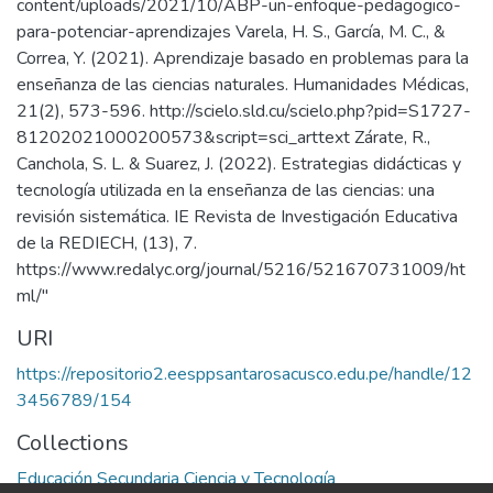
content/uploads/2021/10/ABP-un-enfoque-pedagogico-
para-potenciar-aprendizajes Varela, H. S., García, M. C., &
Correa, Y. (2021). Aprendizaje basado en problemas para la
enseñanza de las ciencias naturales. Humanidades Médicas,
21(2), 573-596. http://scielo.sld.cu/scielo.php?pid=S1727-
81202021000200573&script=sci_arttext Zárate, R.,
Canchola, S. L. & Suarez, J. (2022). Estrategias didácticas y
tecnología utilizada en la enseñanza de las ciencias: una
revisión sistemática. IE Revista de Investigación Educativa
de la REDIECH, (13), 7.
https://www.redalyc.org/journal/5216/521670731009/ht
ml/"
URI
https://repositorio2.eesppsantarosacusco.edu.pe/handle/12
3456789/154
Collections
Educación Secundaria Ciencia y Tecnología