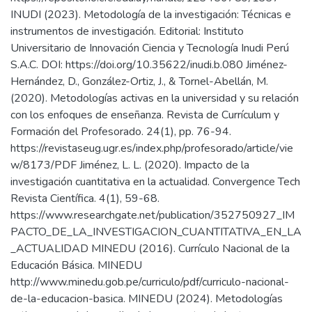
INUDI (2023). Metodología de la investigación: Técnicas e
instrumentos de investigación. Editorial: Instituto
Universitario de Innovación Ciencia y Tecnología Inudi Perú
S.A.C. DOI: https://doi.org/10.35622/inudi.b.080 Jiménez-
Hernández, D., González-Ortiz, J., & Tornel-Abellán, M.
(2020). Metodologías activas en la universidad y su relación
con los enfoques de enseñanza. Revista de Currículum y
Formación del Profesorado. 24(1), pp. 76-94.
https://revistaseug.ugr.es/index.php/profesorado/article/vie
w/8173/PDF Jiménez, L. L. (2020). Impacto de la
investigación cuantitativa en la actualidad. Convergence Tech
Revista Científica. 4(1), 59-68.
https://www.researchgate.net/publication/352750927_IM
PACTO_DE_LA_INVESTIGACION_CUANTITATIVA_EN_LA
_ACTUALIDAD MINEDU (2016). Currículo Nacional de la
Educación Básica. MINEDU
http://www.minedu.gob.pe/curriculo/pdf/curriculo-nacional-
de-la-educacion-basica. MINEDU (2024). Metodologías