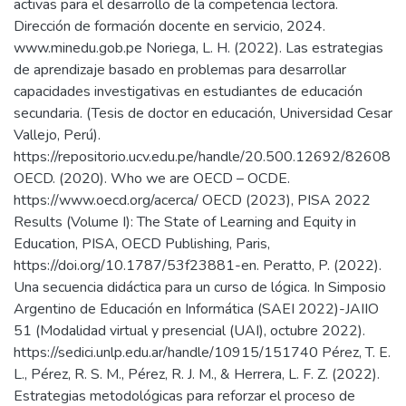
activas para el desarrollo de la competencia lectora.
Dirección de formación docente en servicio, 2024.
www.minedu.gob.pe Noriega, L. H. (2022). Las estrategias
de aprendizaje basado en problemas para desarrollar
capacidades investigativas en estudiantes de educación
secundaria. (Tesis de doctor en educación, Universidad Cesar
Vallejo, Perú).
https://repositorio.ucv.edu.pe/handle/20.500.12692/82608
OECD. (2020). Who we are OECD – OCDE.
https://www.oecd.org/acerca/ OECD (2023), PISA 2022
Results (Volume I): The State of Learning and Equity in
Education, PISA, OECD Publishing, Paris,
https://doi.org/10.1787/53f23881-en. Peratto, P. (2022).
Una secuencia didáctica para un curso de lógica. In Simposio
Argentino de Educación en Informática (SAEI 2022)-JAIIO
51 (Modalidad virtual y presencial (UAI), octubre 2022).
https://sedici.unlp.edu.ar/handle/10915/151740 Pérez, T. E.
L., Pérez, R. S. M., Pérez, R. J. M., & Herrera, L. F. Z. (2022).
Estrategias metodológicas para reforzar el proceso de