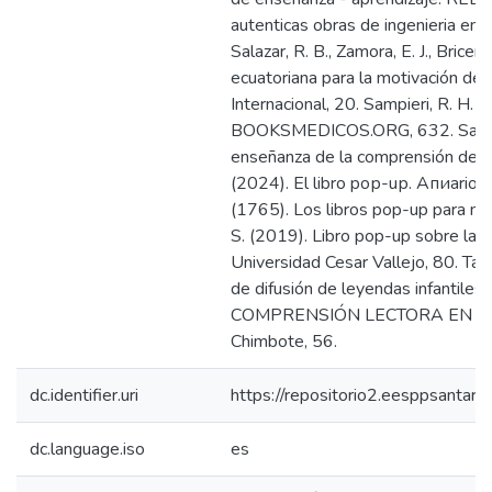
autenticas obras de ingenieria en 
Salazar, R. B., Zamora, E. J., Brice
ecuatoriana para la motivación de l
Internacional, 20. Sampieri, R. H. 
BOOKSMEDICOS.ORG, 632. Sandoval
enseñanza de la comprensión de le
(2024). El libro pор-uр. Апиario s
(1765). Los libros pop-up para niñ
S. (2019). Libro pop-up sobre la o
Universidad Cesar Vallejo, 80. Tapi
de difusión de leyendas infantile
COMPRENSIÓN LECTORA EN NIÑOS 
Chimbote, 56.
dc.identifier.uri
https://repositorio2.eesppsanta
dc.language.iso
es