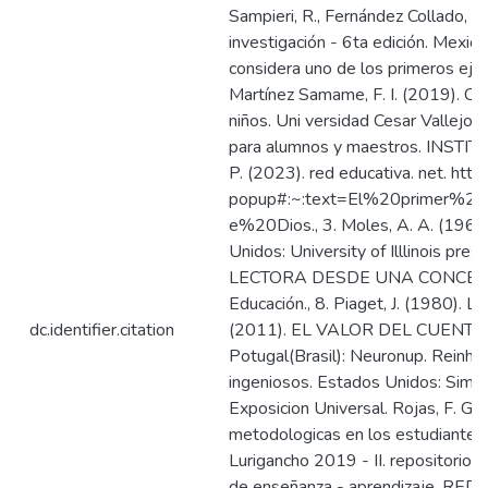
Sampieri, R., Fernández Collado, C
investigación - 6ta edición. Mexico
considera uno de los primeros ejem
Martínez Samame, F. I. (2019). Cu
niños. Uni versidad Cesar Vallejo,
para alumnos y maestros. INST
P. (2023). red educativa. net. ht
popup#:~:text=El%20primer%2
e%20Dios., 3. Moles, A. A. (1967)
Unidos: University of Illlinois pr
LECTORA DESDE UNA CONCEPCIÓ
Educación., 8. Piaget, J. (1980). L
dc.identifier.citation
(2011). EL VALOR DEL CUENTO. u
Potugal(Brasil): Neuronup. Reinha
ingeniosos. Estados Unidos: Simon
Exposicion Universal. Rojas, F. G. 
metodologicas en los estudiantes 
Lurigancho 2019 - II. repositorio
de enseñanza - aprendizaje. RED ci