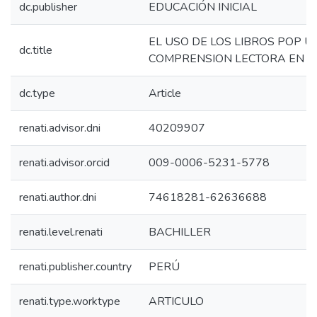
dc.publisher
EDUCACIÓN INICIAL
EL USO DE LOS LIBROS POP 
dc.title
COMPRENSION LECTORA EN NI
dc.type
Article
renati.advisor.dni
40209907
renati.advisor.orcid
009-0006-5231-5778
renati.author.dni
74618281-62636688
renati.level.renati
BACHILLER
renati.publisher.country
PERÚ
renati.type.worktype
ARTICULO