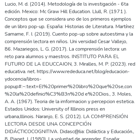
Lucio, M. d. (2014). Metodología de ls investigación - 6ta
edición. Mexico: Mc Graw Hill Education. Llull, R. (1971 ).
Conceptos que se considera uno de los primeros ejemplos
de un libro pop-up. España: Historias de Literatura. Martínez
Samame, F. I. (2019). Cuento pop-up sobre autoestima y la
comprensión lectora en niños. Uni versidad Cesar Vallejo,
86. Mazariegos, L. G. (2017). La comprensión lectora: un
reto para alumnos y maestros. INSTITUTO PARA EL
FUTURO DE LA EDUCCAION, 3. Miralles, M. P. (2023). red
educativa. net. https://www.rededuca.net/blog/educacion-
ydocencia/libros-
popup#:~:text=El%20primer%20libro%20que%20se,con
%20la%20definici%C3%B3n%20d e%20Dios., 3. Moles,
A. A. (1967). Teoria de la imformacion y percepcion estetica.
Estados Unidos: University of Illlinois press en
urbana,lllinois. Naranjo, E. S. (2012). LA COMPRENSIÓN
LECTORA DESDE UNA CONCEPCIÓN
DIDÁCTICOCOGNITIVA. Didasc@lia: Didáctica y Educación.,
8. Piaget, J. (1980). La voluntad de aprender. España: