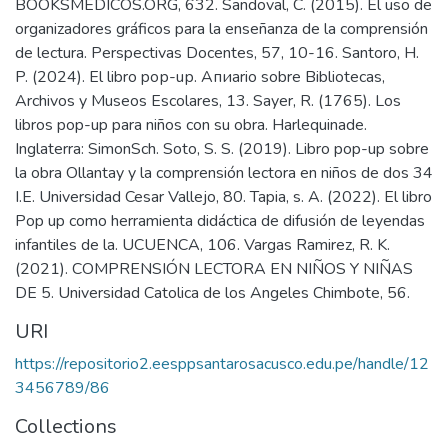
BOOKSMEDICOS.ORG, 632. Sandoval, C. (2015). El uso de
organizadores gráficos para la enseñanza de la comprensión
de lectura. Perspectivas Docentes, 57, 10-16. Santoro, H.
P. (2024). El libro pор-uр. Апиario sobre Bibliotecas,
Archivos y Museos Escolares, 13. Sayer, R. (1765). Los
libros pop-up para niños con su obra. Harlequinade.
Inglaterra: SimonSch. Soto, S. S. (2019). Libro pop-up sobre
la obra Ollantay y la comprensión lectora en niños de dos 34
I.E. Universidad Cesar Vallejo, 80. Tapia, s. A. (2022). El libro
Pop up como herramienta didáctica de difusión de leyendas
infantiles de la. UCUENCA, 106. Vargas Ramirez, R. K.
(2021). COMPRENSIÓN LECTORA EN NIÑOS Y NIÑAS
DE 5. Universidad Catolica de los Angeles Chimbote, 56.
URI
https://repositorio2.eesppsantarosacusco.edu.pe/handle/12
3456789/86
Collections