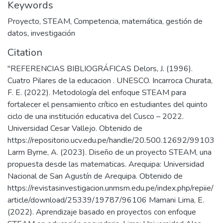
Keywords
Proyecto
,
STEAM
,
Competencia
,
matemática
,
gestión de
datos
,
investigación
Citation
"REFERENCIAS BIBLIOGRÁFICAS Delors, J. (1996).
Cuatro Pilares de la educacion . UNESCO. Incarroca Churata,
F. E. (2022). Metodología del enfoque STEAM para
fortalecer el pensamiento crítico en estudiantes del quinto
ciclo de una institución educativa del Cusco – 2022.
Universidad Cesar Vallejo. Obtenido de
https://repositorio.ucv.edu.pe/handle/20.500.12692/99103
Larm Byrne, A. (2023). Diseño de un proyecto STEAM, una
propuesta desde las matematicas. Arequipa: Universidad
Nacional de San Agustín de Arequipa. Obtenido de
https://revistasinvestigacion.unmsm.edu.pe/index.php/repiie/
article/download/25339/19787/96106 Mamani Lima, E.
(2022). Aprendizaje basado en proyectos con enfoque