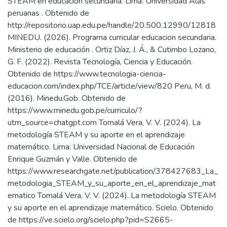
STEAM en educación secundaria. Lima: Universidad Alas
peruanas . Obtenido de
http://repositorio.uap.edu.pe/handle/20.500.12990/12818
MINEDU. (2026). Programa curricular educacion secundaria.
Ministerio de educación . Ortiz Díaz, J. Á., & Cutimbo Lozano,
G. F. (2022). Revista Tecnología, Ciencia y Educación.
Obtenido de https://www.tecnologia-ciencia-
educacion.com/index.php/TCE/article/view/820 Peru, M. d.
(2016). Minedu.Gob. Obtenido de
https://www.minedu.gob.pe/curriculo/?
utm_source=chatgpt.com Tomalá Vera, V. V. (2024). La
metodología STEAM y su aporte en el aprendizaje
matemático. Lima: Universidad Nacional de Educación
Enrique Guzmán y Valle. Obtenido de
https://www.researchgate.net/publication/378427683_La_
metodologia_STEAM_y_su_aporte_en_el_aprendizaje_mat
ematico Tomalá Vera, V. V. (2024). La metodología STEAM
y su aporte en el aprendizaje matemático. Scielo. Obtenido
de https://ve.scielo.org/scielo.php?pid=S2665-