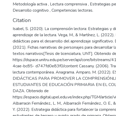
Metodología activa , Lectura comprensiva , Estrategias p
Desarrollo cognitivo , Competencias lectoras.
Citation
Isabel, S. (2020). La comprensión lectora: Estrategias y di
aprendizaje de la lectura. Vega, M., & Martínez, L. (2022).
didácticas para el desarrollo del aprendizaje significativo. 
(2021). Fichas narrativas de personajes para desarrollar 
textos narrativos[Tesis de licenciatura, UNT]. Obtenido d
https://dspace.unitru.edu.pe/server/api/core/bitstreams
4cae-bc85- d747fd0e83f0/content Cassany. (2006). Tras 
lectura contemporánea. Anagrama. Amparo, M. (2022).
DIDÁCTICAS PARA PROMOVER LA COMPRENSIÓNL
ESTUDIANTES DE EDUCACIÓN PRIMARIA EN EL CO
DAZA. Obtenido de
https://espacio.digital.upel.edu.ve/index.php/TGM/articl
Albarracin Fernández., L. M., Albarracín Fernández., O. E., 
Y. (2022). Estrategia didáctica para fortalecer la comprens
estudiantes de tercero y quinto grado de primaria. Obten