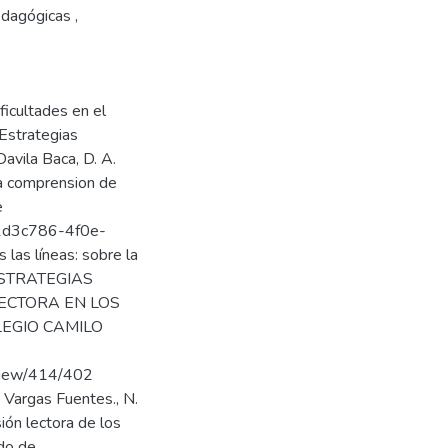
edagógicas ,
ficultades en el
 Estrategias
Davila Baca, D. A.
la comprension de
e
/41d3c786-4f0e-
las líneas: sobre la
 ESTRATEGIAS
ECTORA EN LOS
LEGIO CAMILO
e/view/414/402
& Vargas Fuentes., N.
ión lectora de los
ido de